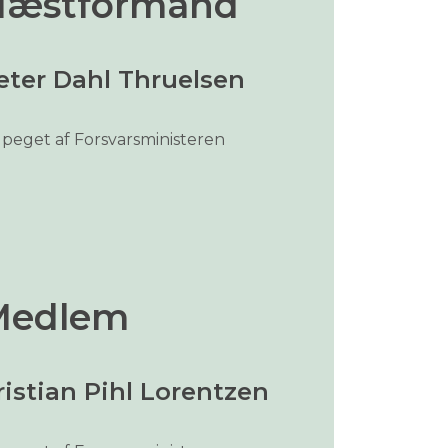
Næstformand
eter Dahl Thruelsen
peget af Forsvarsministeren
Medlem
ristian Pihl Lorentzen