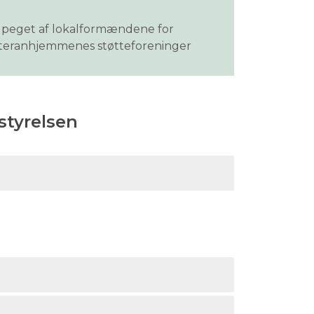
peget af lokalformændene for
teranhjemmenes støtteforeninger
styrelsen