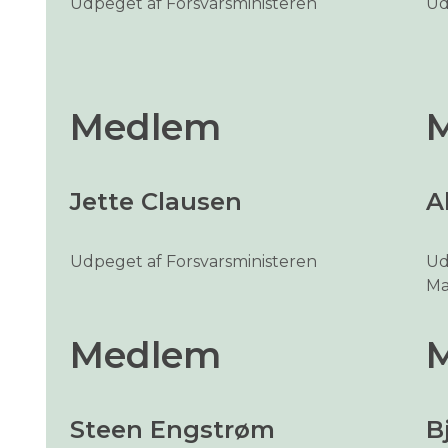
Udpeget af Forsvarsministeren
Ud
Medlem
Jette Clausen
A
Udpeget af Forsvarsministeren
Ud
Ma
Medlem
Steen Engstrøm
B