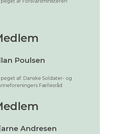
peget af Forsvarsministeren
Medlem
llan Poulsen
peget af: Danske Soldater- og
rineforeningers Fællesråd
Medlem
jarne Andresen