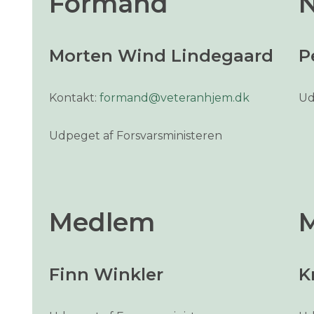
Formand
Morten Wind Lindegaard
P
Kontakt:
formand@veteranhjem.dk
Ud
Udpeget af Forsvarsministeren
Medlem
Finn Winkler
K