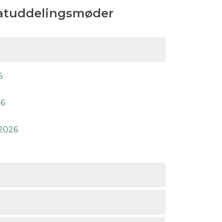
egatuddelingsmøder
6
26
 2026