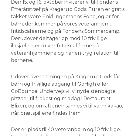
Den 15. og 16. oktober inviterer vi til Fondens
Efterårstræf på Kragerup Gods. Turen er gratis
takket være Enid Ingemanns Fond, og er for
børn, der kommer på vores veteranhjem, i
fritidscaféerne og på Fondens Sommercamp.
Derudover deltager op mod 10 frivillige
ildsjæle, der driver fritidscaféerne på
veteranhjemmene og har en tryg relation til
børnene.
Udover overnatningen på Kragerup Gods får
børn og frivillige adgang til GoHigh eller
GoBounce. Undervejs vil vi nyde stenbagte
pizzaer til frokost og middag i Restaurant
Blixen, og om aftenen samles vi til varm kakao,
når brætspillene findes frem.
Der er plads til 40 veteranbørn og 10 frivillige.