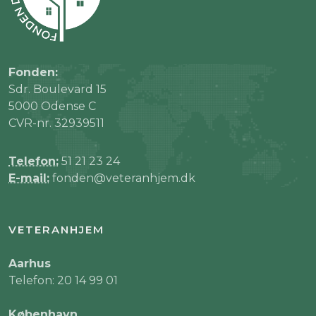
Fonden:
Sdr. Boulevard 15
5000 Odense C
CVR-nr. 32939511
Telefon:
51 21 23 24
E-mail:
fonden@veteranhjem.dk
VETERANHJEM
Aarhus
Telefon: 20 14 99 01
København