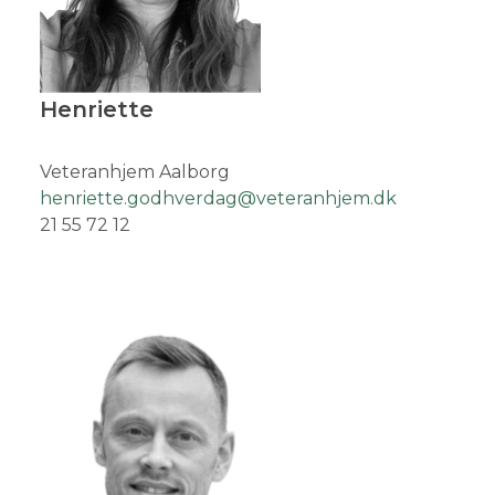
Henriette
Veteranhjem Aalborg
henriette.godhverdag@veteranhjem.dk
21 55 72 12