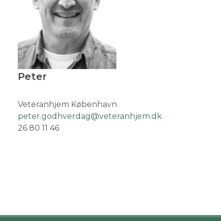
Peter
Veteranhjem København
peter.godhverdag@veteranhjem.dk
26 80 11 46