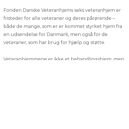
Fonden Danske Veteranhjems seks veteranhjem er
fristeder for alle veteraner og deres pårørende –
både de mange, som er er kommet styrket hjem fra
en udsendelse for Danmark, men også for de
veteraner, som har brug for hjælp og støtte.​
Veteranhjemmene er ikke et behandlingshjem, men
veteranhjemmene samarbejder og koordinerer med
især Veterancentret, de respektive regionale og
kommunale behandlingstilbud, samt private
aktører.
Fonden Danske Veteranhjem drives professionelt af
et sekretariat, men de seks veteranhjem drives af
lokalforeninger, der på basis af frivillighed,