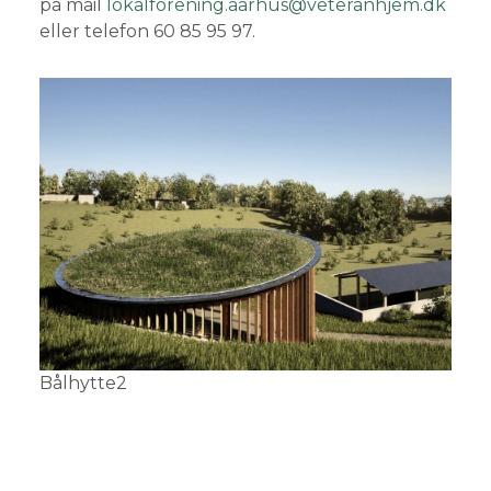
på mail
lokalforening.aarhus@veteranhjem.dk
eller telefon 60 85 95 97.
Bålhytte2