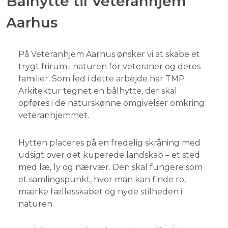
Bålhytte til Veteranhjem
Aarhus
På Veteranhjem Aarhus ønsker vi at skabe et
trygt frirum i naturen for veteraner og deres
familier. Som led i dette arbejde har TMP
Arkitektur tegnet en bålhytte, der skal
opføres i de naturskønne omgivelser omkring
veteranhjemmet.
Hytten placeres på en fredelig skråning med
udsigt over det kuperede landskab – et sted
med læ, ly og nærvær. Den skal fungere som
et samlingspunkt, hvor man kan finde ro,
mærke fællesskabet og nyde stilheden i
naturen.