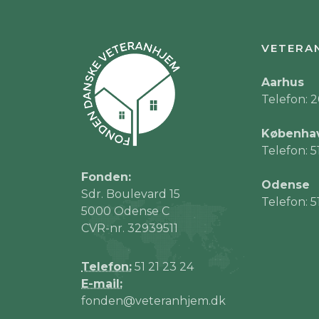
VETERA
Aarhus
Telefon: 2
Københa
Telefon: 5
Fonden:
Odense
Sdr. Boulevard 15
Telefon: 5
5000 Odense C
CVR-nr. 32939511
Telefon:
51 21 23 24
E-mail:
fonden@veteranhjem.dk