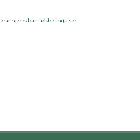
eteranhjems
handelsbetingelser
.