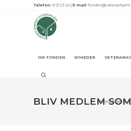
Telefon:
51 21 23 24 |
E-mail:
fonden@veteranhjem
OM FONDEN
NYHEDER
VETERANH
BLIV MEDLEM SOM
Veteranhjem