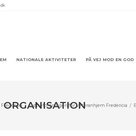
.dk
JEM
NATIONALE AKTIVITETER
PÅ VEJ MOD EN GOD
 ORGANISATION
Fredericia
Støtteforeningen for Veteranhjem Fredericia