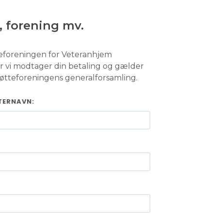
 forening mv.
teforeningen for Veteranhjem
r vi modtager din betaling og gælder
støtteforeningens generalforsamling.
TERNAVN: